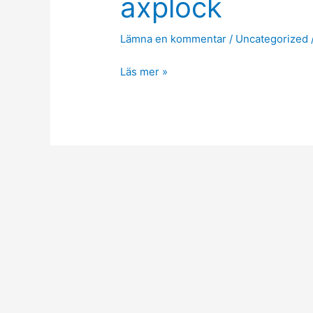
axplock
Lämna en kommentar
/
Uncategorized
Vinster
Läs mer »
på
V86
Tillsammans
–
Ett
axplock