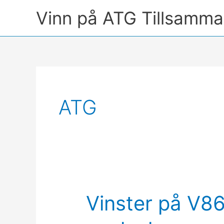
Hoppa
Vinn på ATG Tillsamm
till
innehåll
ATG
Vinster på V86