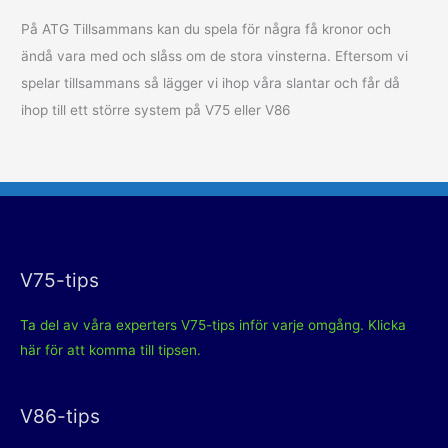
På ATG Tillsammans kan du spela för några få kronor och
ändå vara med och slåss om de stora vinsterna. Eftersom vi
spelar tillsammans så lägger vi ihop våra slantar och får då
ihop till ett större system på V75 eller V86
V75-tips
Ta del av våra experters V75-tips inför varje omgång. Klicka
här för att komma till tipsen.
V86-tips