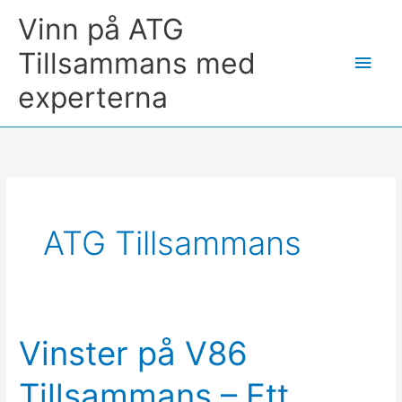
Hoppa
Vinn på ATG
till
Tillsammans med
Huv
innehåll
experterna
ATG Tillsammans
Vinster på V86
Tillsammans – Ett