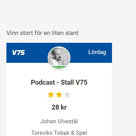
Tillsammans
–
Ett
axplock
Vinn stort för en liten slant