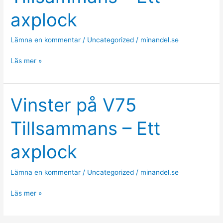
axplock
Lämna en kommentar
/
Uncategorized
/
minandel.se
Vinster
Läs mer »
på
V86
Tillsammans
Vinster på V75
–
Tillsammans – Ett
Ett
axplock
axplock
Lämna en kommentar
/
Uncategorized
/
minandel.se
Vinster
Läs mer »
på
V75